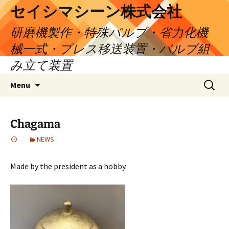
セイシマシーン株式会社
研磨機製作・特殊バルブ・省力化機
械一式・プレス移送装置・バルブ組
み立て装置
Skip
Search
Menu
to
for:
content
Chagama
NEWS
Made by the president as a hobby.