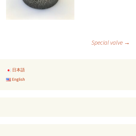
Post
Special valve
→
navigation
日本語
English